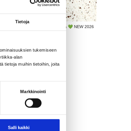
Tietoja
 2026
Q103 Terrazzo Nuvola 💚 NEW 2026
 ominaisuuksien tukemiseen
tiikka-alan
ietoja muihin tietoihin, joita
 2026
Markkinointi
Salli kaikki