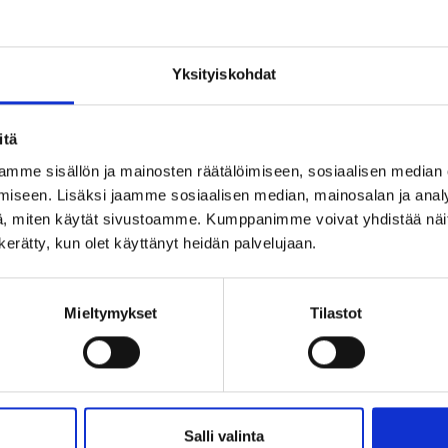
Yksityiskohdat
Q002 Terrazzo Grigio
Q102 Terrazzo Ulivo 💚 NEW
itä
mme sisällön ja mainosten räätälöimiseen, sosiaalisen median
iseen. Lisäksi jaamme sosiaalisen median, mainosalan ja analy
, miten käytät sivustoamme. Kumppanimme voivat yhdistää näitä t
n kerätty, kun olet käyttänyt heidän palvelujaan.
Terrazzo Marsala 💚 NEW 2026
Q107 Terrazzo Selva 💚 NEW
Mieltymykset
Tilastot
Salli valinta