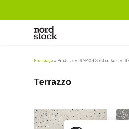
Frontpage
Designing
Products
Frontpage
»
Products
»
HIMACS Solid surface
»
HI
Company
References
Terrazzo
Contact information