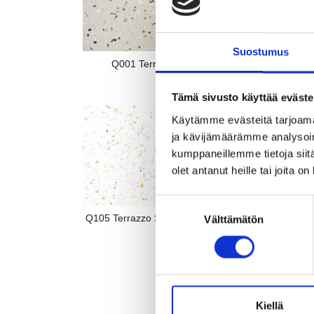
Suostumus
Q001 Terrazzo Classico 💎
Tämä sivusto käyttää eväste
Käytämme evästeitä tarjoama
ja kävijämäärämme analysoim
kumppaneillemme tietoja siitä
olet antanut heille tai joita o
Suostumuksen
Q105 Terrazzo Sorrento 💚 NEW 2026
Q106 
Välttämätön
valinta
Kiellä