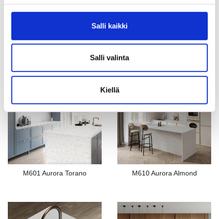
Salli kaikki
M628 Aurora Daymoon
M802 Aurora Calacatta Fiore
Salli valinta
Kiellä
M601 Aurora Torano
M610 Aurora Almond