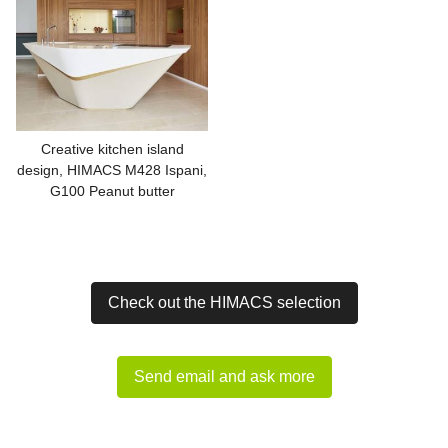
Creative kitchen island
design, HIMACS M428 Ispani,
G100 Peanut butter
Check out the HIMACS selection
Send email and ask more