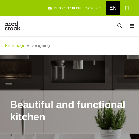
EN
FI
Subscribe to our newsletter
Frontpage
Designing
Frontpage
»
Designing
Products
Company
References
Contact information
Beautiful and functional
kitchen