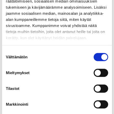
räätälöimiseen, sosiaalisen median ominaisuuksien
tukemiseen ja kävijämäärämme analysoimiseen. Lisäksi
jaamme sosiaalisen median, mainosalan ja analytiikka-
alan kumppaneillemme tietoja siitä, miten käytät
sivustoamme. Kumppanimme voivat yhdistää näitä
tietoja muihin tietoihin, joita olet antanut heille tai joita on
kerätty, kun olet käyttänyt heidän palvelujaan.
Suostumuksen
Välttämätön
valinta
M422 Cremona
M606 Aurora Bianco
Mieltymykset
Tilastot
Markkinointi