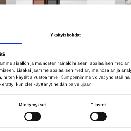
MDF Acrylic mirror
boards
Yksityiskohdat
Impact-resistant colored acrylic mirror
itä
boards.
mme sisällön ja mainosten räätälöimiseen, sosiaalisen median
iseen. Lisäksi jaamme sosiaalisen median, mainosalan ja analy
, miten käytät sivustoamme. Kumppanimme voivat yhdistää näitä t
n kerätty, kun olet käyttänyt heidän palvelujaan.
Mieltymykset
Tilastot
References