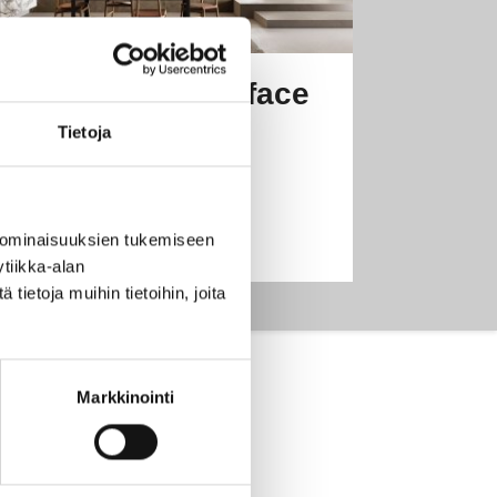
Sustonable surface
Tietoja
Ecofriendly surface
 ominaisuuksien tukemiseen
tiikka-alan
ietoja muihin tietoihin, joita
Markkinointi