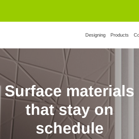
Designing
Products
C
Surface materials
that stay on
schedule