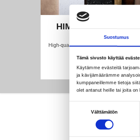
HIMACS selection
Suostumus
High-quality solid surface. More than 100
beautiful colors.
Tämä sivusto käyttää eväste
Käytämme evästeitä tarjoama
ja kävijämäärämme analysoim
kumppaneillemme tietoja siitä
olet antanut heille tai joita o
Suostumuksen
Välttämätön
valinta