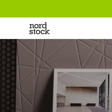
Frontpage
Designing
Products
Company
References
Contact information