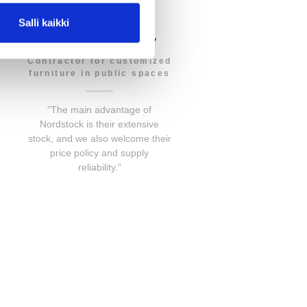
Salli kaikki
Kaluste-Kolmio Oy
Contractor for customized
furniture in public spaces
”The main advantage of
Nordstock is their extensive
stock, and we also welcome their
price policy and supply
reliability.”