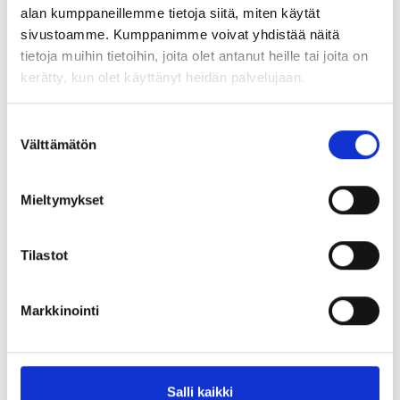
alan kumppaneillemme tietoja siitä, miten käytät
sivustoamme. Kumppanimme voivat yhdistää näitä
tietoja muihin tietoihin, joita olet antanut heille tai joita on
kerätty, kun olet käyttänyt heidän palvelujaan.
Suostumuksen
6944 Concrete Light Grey
7806 Birch Marigold
Välttämätön
valinta
Mieltymykset
Tilastot
7830 Birch Honey Gold
7831 Birch Buttermilk
Markkinointi
Salli kaikki