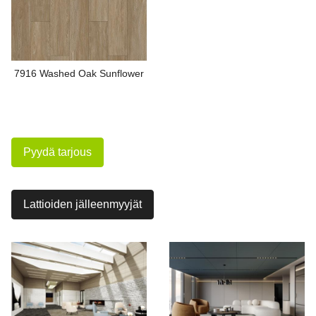
7916 Washed Oak Sunflower
Pyydä tarjous
Lattioiden jälleenmyyjät