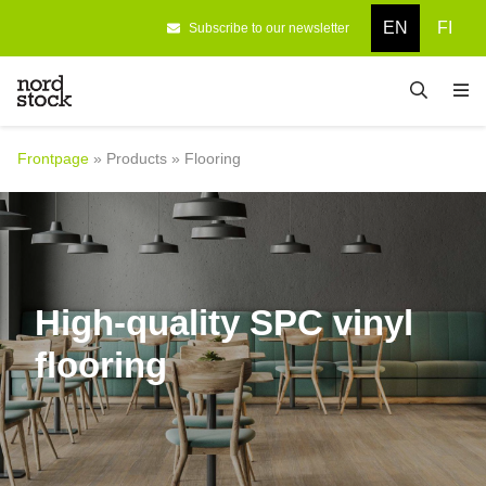
EN
FI
Subscribe to our newsletter
Frontpage
Designing
Frontpage
»
Products
»
Flooring
Products
Company
References
High-quality SPC vinyl
Contact information
flooring