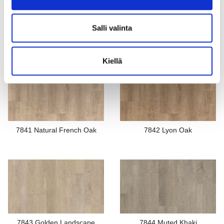
Salli valinta
7836 Washed Oak Sand
7837 Washed Oak Camel
Kiellä
7841 Natural French Oak
7842 Lyon Oak
7843 Golden Landscape
7844 Muted Khaki