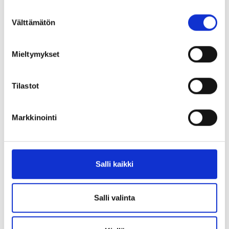
SMO1207 Clam
SMO1208 Yak Bone
Suostumuksen
Välttämätön
valinta
Mieltymykset
Tilastot
SMO1209 Sand Stone
SMO 1210 Apricot
Markkinointi
Salli kaikki
SMO1211 Cocoa Brown
SMO1212 Bud Green
Salli valinta