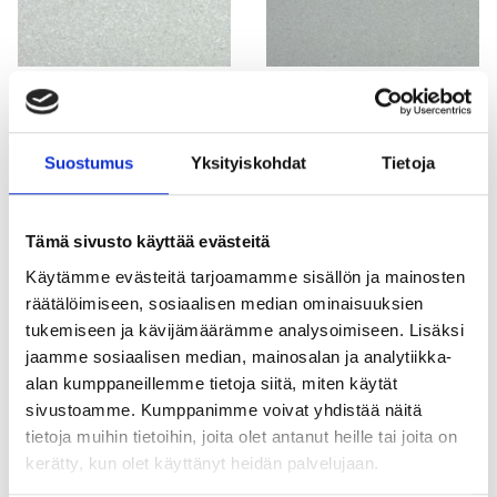
SMO1203 Moonstone
SMO1204 Ash Grey
Suostumus
Yksityiskohdat
Tietoja
Tämä sivusto käyttää evästeitä
Käytämme evästeitä tarjoamamme sisällön ja mainosten
SMO1205 Slate
SMO1206 Ivory
räätälöimiseen, sosiaalisen median ominaisuuksien
tukemiseen ja kävijämäärämme analysoimiseen. Lisäksi
jaamme sosiaalisen median, mainosalan ja analytiikka-
alan kumppaneillemme tietoja siitä, miten käytät
sivustoamme. Kumppanimme voivat yhdistää näitä
tietoja muihin tietoihin, joita olet antanut heille tai joita on
kerätty, kun olet käyttänyt heidän palvelujaan.