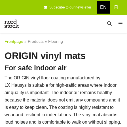
EN
FI
Subscribe to our newsletter
Frontpage
Designing
Frontpage
»
Products
»
Flooring
Products
ORIGIN vinyl mats
Company
For safe indoor air
References
The ORIGIN vinyl floor coating manufactured by
Contact information
LX Hausys is suitable for high-traffic areas where indoor
air quality is important. The indoor air remains healthy
because the material does not emit any compounds and it
is easy to keep clean. The coating is highly resistant to
wear and resilient to indentations. The vinyl mat absorbs
loud noises and is comfortable to walk on without slipping.