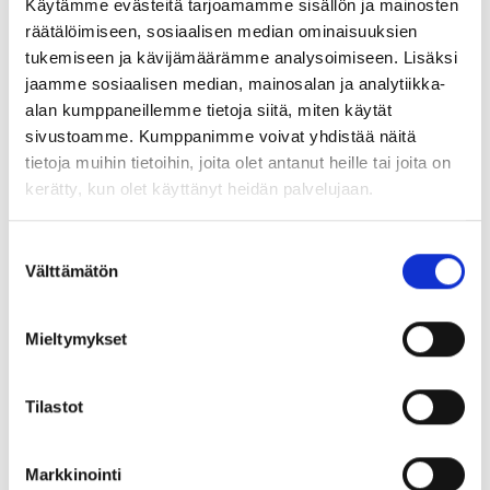
Käytämme evästeitä tarjoamamme sisällön ja mainosten
räätälöimiseen, sosiaalisen median ominaisuuksien
Poikkea torstaina
1.2.2024 klo 9-15 välillä siihen aikaan
tukemiseen ja kävijämäärämme analysoimiseen. Lisäksi
kuin sinulle sopii
, osoitteessa Nordstock Ltd Oy,
jaamme sosiaalisen median, mainosalan ja analytiikka-
Nallekuja 5, 01900 Nurmijärvi.
alan kumppaneillemme tietoja siitä, miten käytät
Esittelyssä mm. 2024 uutuus Atlas Concorde Habitat
sivustoamme. Kumppanimme voivat yhdistää näitä
keraamiset allastasot, HIMACS komposiittikivi, värilliset
tietoja muihin tietoihin, joita olet antanut heille tai joita on
pesualtaat, kierrätyskomposiitti Sustonable, värilliset
kerätty, kun olet käyttänyt heidän palvelujaan.
akryylipeililevyt, terassit ja sisustuskalvo.
Suostumuksen
Jotta osaamme varata riittävästi kahvitarjoilua, olisi
Välttämätön
valinta
mukavaa, jos voit ilmoittaa tulostasi 28.1. mennessä
osoitteeseen
info@nordstock.fi
.
Mieltymykset
Kutsu myös kollegasi mukaan, tai jaa kutsu eteenpäin
henkilölle, jonka arvelet olevan kiinnostunut vierailemaan
luonamme.
Tilastot
Markkinointi
Tervetuloa!