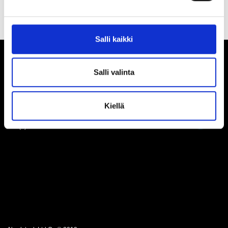
Salli kaikki
Salli valinta
Nordstock Ltd Oy
Nallekuja 5, 01900
Kiellä
Nurmijärvi
Puh: +358 9 420 96 00
info(a)nordstock.fi