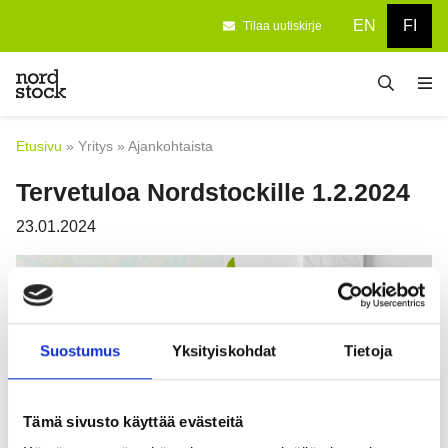
EN
FI
Tilaa uutiskirje
Etusivu
Suunnitteluun
Etusivu
»
Yritys
»
Ajankohtaista
Tuotteet
Tervetuloa Nordstockille 1.2.2024
23.01.2024
Yritys
Referenssit
Blogi
Suostumus
Yksityiskohdat
Tietoja
Yhteystiedot
Tervetuloa tutustumaan tuotteisiin ja
Nordstockin toimintaan!
Tämä sivusto käyttää evästeitä