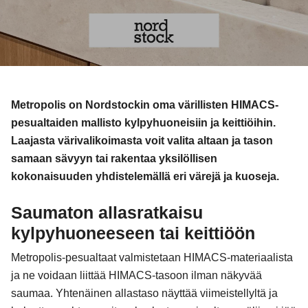
Metropolis on Nordstockin oma värillisten HIMACS-
pesualtaiden mallisto kylpyhuoneisiin ja keittiöihin.
Laajasta värivalikoimasta voit valita altaan ja tason
samaan sävyyn tai rakentaa yksilöllisen
kokonaisuuden yhdistelemällä eri värejä ja kuoseja.
Saumaton allasratkaisu
kylpyhuoneeseen tai keittiöön
Metropolis-pesualtaat valmistetaan HIMACS-materiaalista
ja ne voidaan liittää HIMACS-tasoon ilman näkyvää
saumaa. Yhtenäinen allastaso näyttää viimeistellyltä ja