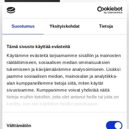
Metropolis Barcelona
Metropolis Barcelona
Suostumus
Yksityiskohdat
Tietoja
Kylpyhuoneallas Athens
Tämä sivusto käyttää evästeitä
NB40-24-R5
Käytämme evästeitä tarjoamamme sisällön ja mainosten
Koko 400*240*100 R5
räätälöimiseen, sosiaalisen median ominaisuuksien
tukemiseen ja kävijämäärämme analysoimiseen. Lisäksi
NB40-35-R5
jaamme sosiaalisen median, mainosalan ja analytiikka-
Koko 400*350*100 R5
alan kumppaneillemme tietoja siitä, miten käytät
sivustoamme. Kumppanimme voivat yhdistää näitä
NB50-22-R5
tietoja muihin tietoihin, joita olet antanut heille tai joita on
Koko 500*220*110 R5
kerätty, kun olet käyttänyt heidän palvelujaan.
NB50-35-R5
Suostumuksen
Koko 500*350*115 R5
Välttämätön
valinta