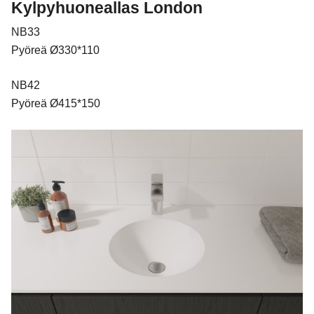
Kylpyhuoneallas London
NB33
Pyöreä Ø330*110
NB42
Pyöreä Ø415*150