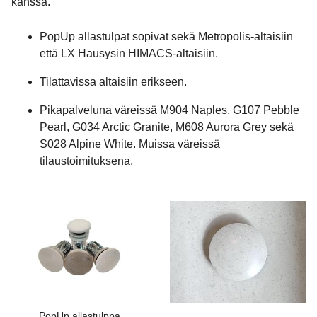
kanssa.
PopUp allastulpat sopivat sekä Metropolis-altaisiin
että LX Hausysin HIMACS-altaisiin.
Tilattavissa altaisiin erikseen.
Pikapalveluna väreissä M904 Naples, G107 Pebble
Pearl, G034 Arctic Granite, M608 Aurora Grey sekä
S028 Alpine White. Muissa väreissä
tilaustoimituksena.
PopUp allastulppa