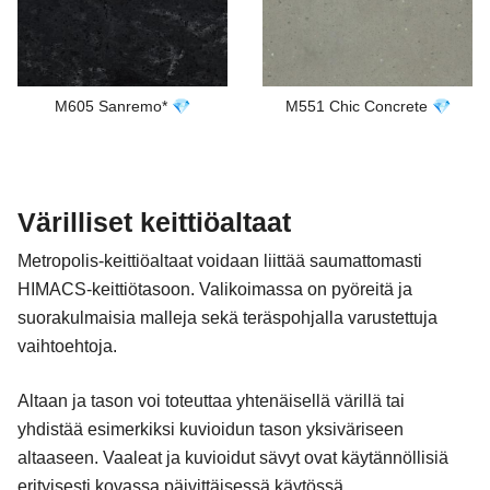
M605 Sanremo* 💎
M551 Chic Concrete 💎
Värilliset keittiöaltaat
Metropolis-keittiöaltaat voidaan liittää saumattomasti
HIMACS-keittiötasoon. Valikoimassa on pyöreitä ja
suorakulmaisia malleja sekä teräspohjalla varustettuja
vaihtoehtoja.
Altaan ja tason voi toteuttaa yhtenäisellä värillä tai
yhdistää esimerkiksi kuvioidun tason yksiväriseen
altaaseen. Vaaleat ja kuvioidut sävyt ovat käytännöllisiä
erityisesti kovassa päivittäisessä käytössä.