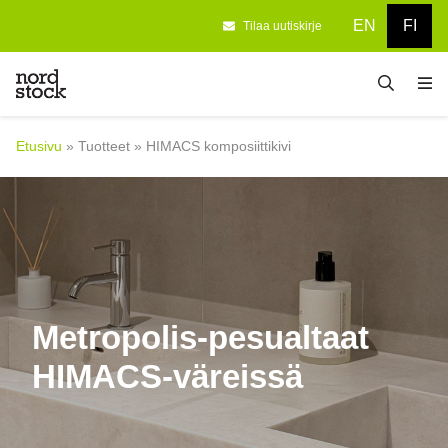
EN
FI
Tilaa uutiskirje
Etusivu
Suunnitteluun
Etusivu
»
Tuotteet
»
HIMACS komposiittikivi
Tuotteet
Yritys
Referenssit
Blogi
Metropolis-pesualtaat
Yhteystiedot
HIMACS-väreissä