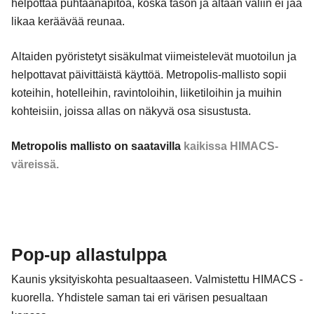
helpottaa puhtaanapitoa, koska tason ja altaan väliin ei jää
likaa keräävää reunaa.
Altaiden pyöristetyt sisäkulmat viimeistelevät muotoilun ja
helpottavat päivittäistä käyttöä. Metropolis-mallisto sopii
koteihin, hotelleihin, ravintoloihin, liiketiloihin ja muihin
kohteisiin, joissa allas on näkyvä osa sisustusta.
Metropolis mallisto on saatavilla
kaikissa HIMACS-
väreissä.
Pop-up allastulppa
Kaunis yksityiskohta pesualtaaseen. Valmistettu HIMACS -
kuorella. Yhdistele saman tai eri värisen pesualtaan