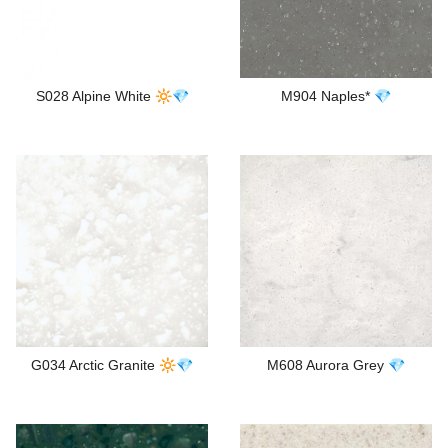
S028 Alpine White 🔆💎
M904 Naples* 💎
G034 Arctic Granite 🔆💎
M608 Aurora Grey 💎