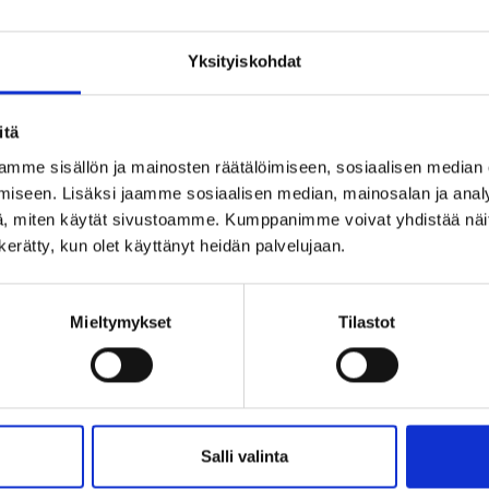
Yksityiskohdat
itä
mme sisällön ja mainosten räätälöimiseen, sosiaalisen median
iseen. Lisäksi jaamme sosiaalisen median, mainosalan ja analy
urantaan! Olemme myös Youtubessa mukana.
, miten käytät sivustoamme. Kumppanimme voivat yhdistää näitä t
n kerätty, kun olet käyttänyt heidän palvelujaan.
Mieltymykset
Tilastot
Salli valinta