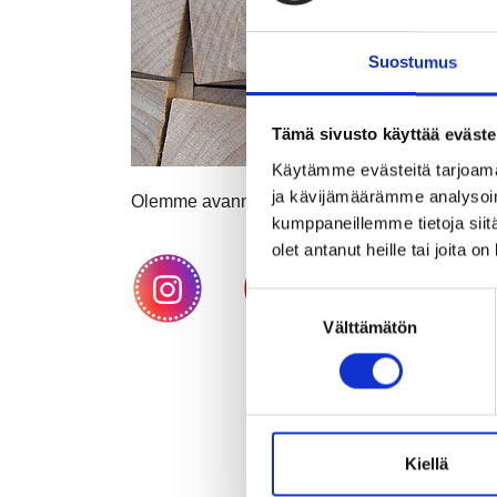
Suostumus
Tämä sivusto käyttää eväste
Käytämme evästeitä tarjoama
ja kävijämäärämme analysoim
Olemme avanneet Instagram-kanavan, ota se
kumppaneillemme tietoja siitä
olet antanut heille tai joita o
Suostumuksen
Välttämätön
valinta
Kiellä