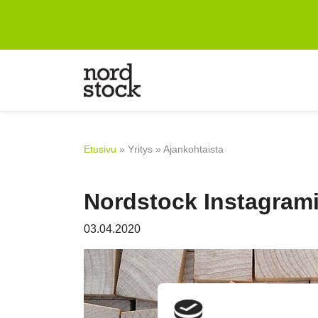
Etusivu
Suunnitteluun
Tuotteet
Etusivu
»
Yritys
»
Ajankohtaista
Yritys
Nordstock Instagram
Referenssit
Blogi
03.04.2020
Yhteystiedot