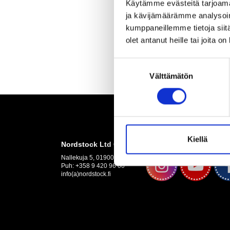
Käytämme evästeitä tarjoama
ja kävijämäärämme analysoim
kumppaneillemme tietoja siitä
olet antanut heille tai joita o
Suostumuksen
Välttämätön
valinta
Kiellä
Nordstock Ltd Oy
Nallekuja 5, 01900 Nurmijärvi
Puh: +358 9 420 96 00
info(a)nordstock.fi