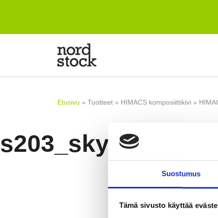
Etusivu
Suunnitteluun
Tuotteet
Etusivu
»
Tuotteet
»
HIMACS komposiittikivi
»
HIMAC
Yritys
s203_sky_blue_w
Referenssit
Blogi
Yhteystiedot
Suostumus
Tämä sivusto käyttää eväste