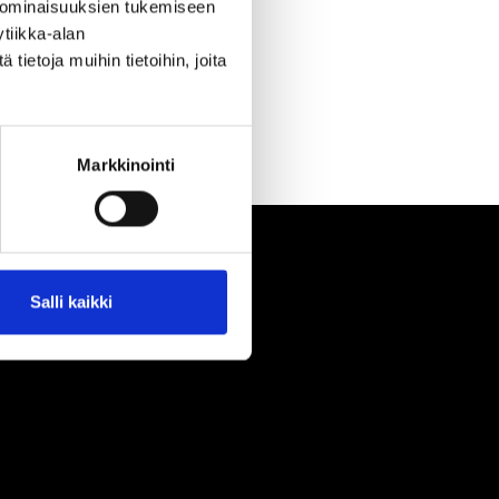
 ominaisuuksien tukemiseen
tiikka-alan
ietoja muihin tietoihin, joita
Markkinointi
Salli kaikki