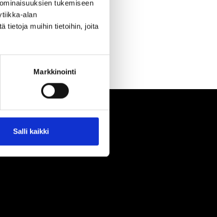
 ominaisuuksien tukemiseen
tiikka-alan
ietoja muihin tietoihin, joita
Markkinointi
Salli kaikki