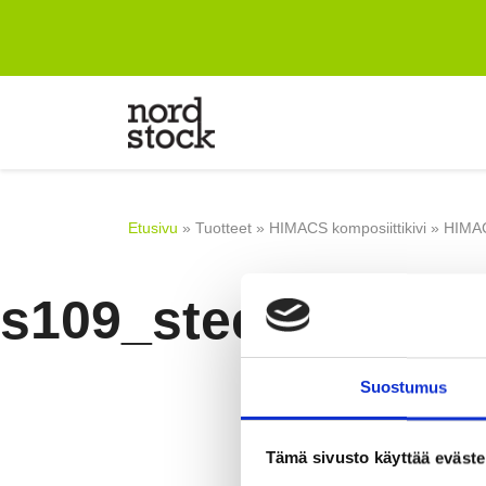
Etusivu
Suunnitteluun
Tuotteet
Etusivu
»
Tuotteet
»
HIMACS komposiittikivi
»
HIMAC
Yritys
s109_steel_grey_
Referenssit
Blogi
Yhteystiedot
Suostumus
Tämä sivusto käyttää eväste