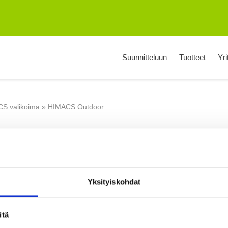
Suunnitteluun
Tuotteet
Yri
S valikoima
»
HIMACS Outdoor
w
Yksityiskohdat
itä