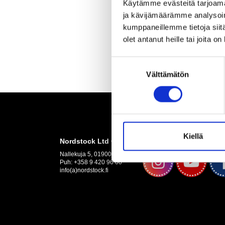
Käytämme evästeitä tarjoama
ja kävijämäärämme analysoim
kumppaneillemme tietoja siitä
olet antanut heille tai joita o
Suostumuksen
Välttämätön
valinta
Kiellä
Nordstock Ltd Oy
Nallekuja 5, 01900 Nurmijärvi
Puh: +358 9 420 96 00
info(a)nordstock.fi