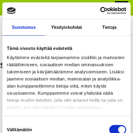
EN
FI
Tilaa uutiskirje
Etusivu
Suostumus
Yksityiskohdat
Tietoja
Suunnitteluun
Etusivu
»
Tuotteet
»
HIMACS komposiittikivi
»
HIMACS valikoima
Tämä sivusto käyttää evästeitä
»
HIMACS Outdoor
Tuotteet
Käytämme evästeitä tarjoamamme sisällön ja mainosten
s102_babylon_beige_w
räätälöimiseen, sosiaalisen median ominaisuuksien
Yritys
tukemiseen ja kävijämäärämme analysoimiseen. Lisäksi
jaamme sosiaalisen median, mainosalan ja analytiikka-
Referenssit
alan kumppaneillemme tietoja siitä, miten käytät
Blogi
sivustoamme. Kumppanimme voivat yhdistää näitä
tietoja muihin tietoihin, joita olet antanut heille tai joita on
Yhteystiedot
kerätty, kun olet käyttänyt heidän palvelujaan.
Suostumuksen
Välttämätön
valinta