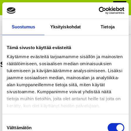
EN
FI
Tilaa uutiskirje
Etusivu
Suostumus
Yksityiskohdat
Tietoja
Suunnitteluun
Etusivu
»
Tuotteet
»
HIMACS komposiittikivi
»
HIMACS valikoima
Tämä sivusto käyttää evästeitä
»
HIMACS Outdoor
Tuotteet
Käytämme evästeitä tarjoamamme sisällön ja mainosten
s027_orange_w
räätälöimiseen, sosiaalisen median ominaisuuksien
Yritys
tukemiseen ja kävijämäärämme analysoimiseen. Lisäksi
jaamme sosiaalisen median, mainosalan ja analytiikka-
Referenssit
alan kumppaneillemme tietoja siitä, miten käytät
Blogi
sivustoamme. Kumppanimme voivat yhdistää näitä
tietoja muihin tietoihin, joita olet antanut heille tai joita on
Yhteystiedot
kerätty, kun olet käyttänyt heidän palvelujaan.
Suostumuksen
Välttämätön
valinta